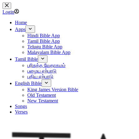
Skip
to
Login
content
Home
Apps
Hindi Bible App
Tamil Bible App
Telugu Bible App
Malayalam Bible App
Tamil Bible
பரிசுத்த வேதாகமம்
பழைய ஏற்பாடு
புதிய ஏற்பாடு
English Bible
King James Version Bible
Old Testament
New Testament
Songs
Verses