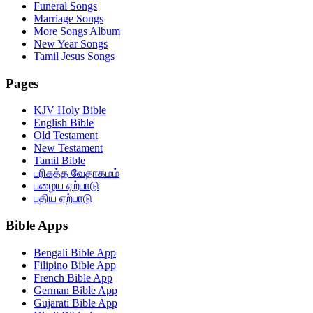
Funeral Songs
Marriage Songs
More Songs Album
New Year Songs
Tamil Jesus Songs
Pages
KJV Holy Bible
English Bible
Old Testament
New Testament
Tamil Bible
பரிசுத்த வேதாகமம்
பழைய ஏற்பாடு
புதிய ஏற்பாடு
Bible Apps
Bengali Bible App
Filipino Bible App
French Bible App
German Bible App
Gujarati Bible App