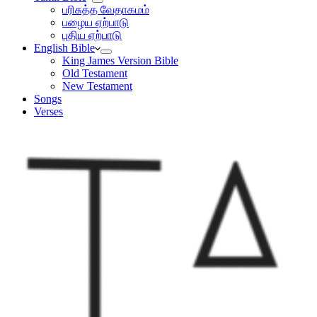
பரிசுத்த வேதாகமம்
பழைய ஏற்பாடு
புதிய ஏற்பாடு
English Bible
King James Version Bible
Old Testament
New Testament
Songs
Verses