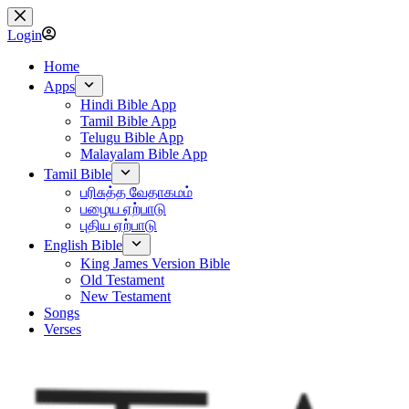
Skip
to
Login
content
Home
Apps
Hindi Bible App
Tamil Bible App
Telugu Bible App
Malayalam Bible App
Tamil Bible
பரிசுத்த வேதாகமம்
பழைய ஏற்பாடு
புதிய ஏற்பாடு
English Bible
King James Version Bible
Old Testament
New Testament
Songs
Verses