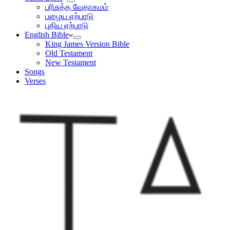
பரிசுத்த வேதாகமம்
பழைய ஏற்பாடு
புதிய ஏற்பாடு
English Bible
King James Version Bible
Old Testament
New Testament
Songs
Verses