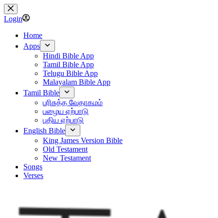
Skip
to
Login
content
Home
Apps
Hindi Bible App
Tamil Bible App
Telugu Bible App
Malayalam Bible App
Tamil Bible
பரிசுத்த வேதாகமம்
பழைய ஏற்பாடு
புதிய ஏற்பாடு
English Bible
King James Version Bible
Old Testament
New Testament
Songs
Verses