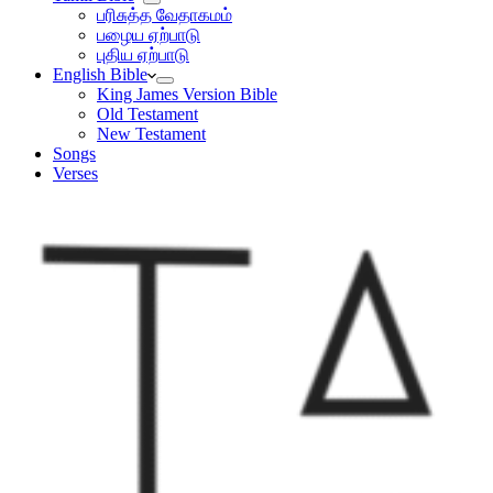
பரிசுத்த வேதாகமம்
பழைய ஏற்பாடு
புதிய ஏற்பாடு
English Bible
King James Version Bible
Old Testament
New Testament
Songs
Verses