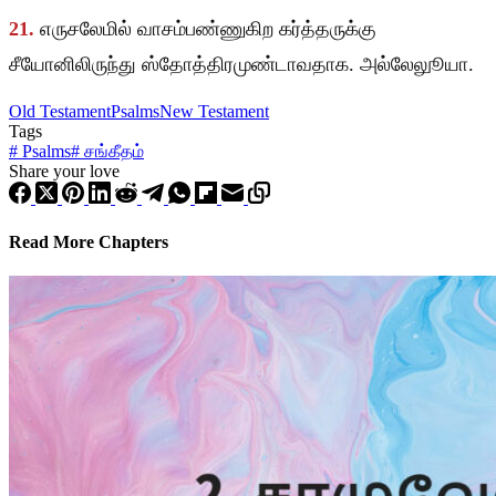
21.
எருசலேமில் வாசம்பண்ணுகிற கர்த்தருக்கு
சீயோனிலிருந்து ஸ்தோத்திரமுண்டாவதாக. அல்லேலுூயா.
Old Testament
Psalms
New Testament
Tags
#
Psalms
#
சங்கீதம்
Share your love
Read More Chapters