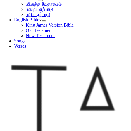
பரிசுத்த வேதாகமம்
பழைய ஏற்பாடு
புதிய ஏற்பாடு
English Bible
King James Version Bible
Old Testament
New Testament
Songs
Verses