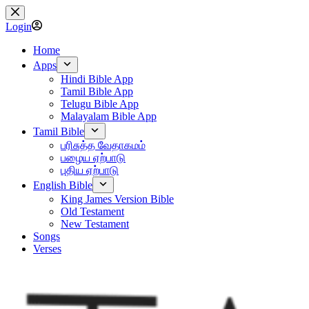
Skip
to
Login
content
Home
Apps
Hindi Bible App
Tamil Bible App
Telugu Bible App
Malayalam Bible App
Tamil Bible
பரிசுத்த வேதாகமம்
பழைய ஏற்பாடு
புதிய ஏற்பாடு
English Bible
King James Version Bible
Old Testament
New Testament
Songs
Verses