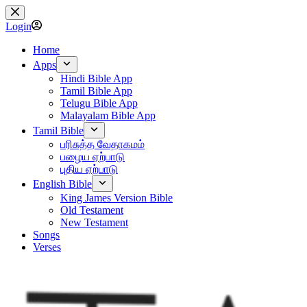
Skip
to
Login
content
Home
Apps
Hindi Bible App
Tamil Bible App
Telugu Bible App
Malayalam Bible App
Tamil Bible
பரிசுத்த வேதாகமம்
பழைய ஏற்பாடு
புதிய ஏற்பாடு
English Bible
King James Version Bible
Old Testament
New Testament
Songs
Verses