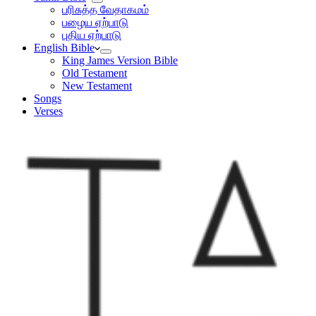
பரிசுத்த வேதாகமம்
பழைய ஏற்பாடு
புதிய ஏற்பாடு
English Bible
King James Version Bible
Old Testament
New Testament
Songs
Verses