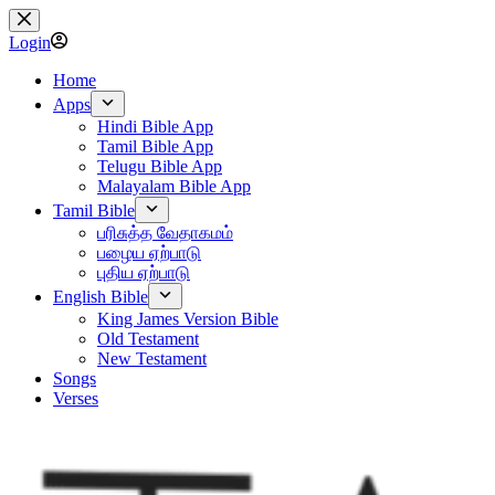
Skip
to
Login
content
Home
Apps
Hindi Bible App
Tamil Bible App
Telugu Bible App
Malayalam Bible App
Tamil Bible
பரிசுத்த வேதாகமம்
பழைய ஏற்பாடு
புதிய ஏற்பாடு
English Bible
King James Version Bible
Old Testament
New Testament
Songs
Verses