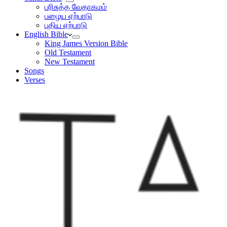
பரிசுத்த வேதாகமம்
பழைய ஏற்பாடு
புதிய ஏற்பாடு
English Bible
King James Version Bible
Old Testament
New Testament
Songs
Verses