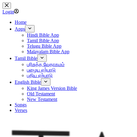
Skip
to
Login
content
Home
Apps
Hindi Bible App
Tamil Bible App
Telugu Bible App
Malayalam Bible App
Tamil Bible
பரிசுத்த வேதாகமம்
பழைய ஏற்பாடு
புதிய ஏற்பாடு
English Bible
King James Version Bible
Old Testament
New Testament
Songs
Verses