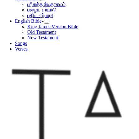
பரிசுத்த வேதாகமம்
பழைய ஏற்பாடு
புதிய ஏற்பாடு
English Bible
King James Version Bible
Old Testament
New Testament
Songs
Verses