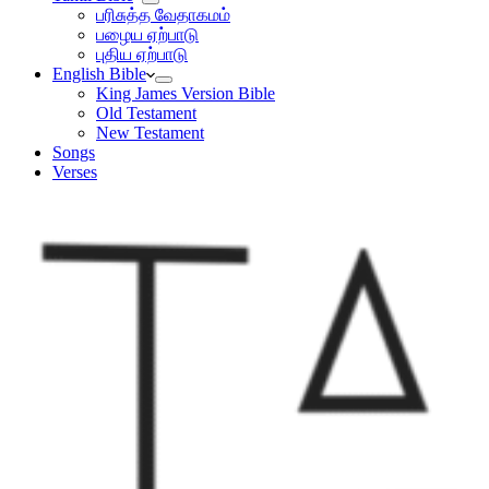
பரிசுத்த வேதாகமம்
பழைய ஏற்பாடு
புதிய ஏற்பாடு
English Bible
King James Version Bible
Old Testament
New Testament
Songs
Verses