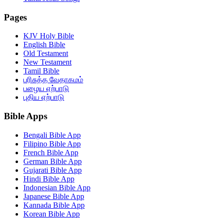
Pages
KJV Holy Bible
English Bible
Old Testament
New Testament
Tamil Bible
பரிசுத்த வேதாகமம்
பழைய ஏற்பாடு
புதிய ஏற்பாடு
Bible Apps
Bengali Bible App
Filipino Bible App
French Bible App
German Bible App
Gujarati Bible App
Hindi Bible App
Indonesian Bible App
Japanese Bible App
Kannada Bible App
Korean Bible App