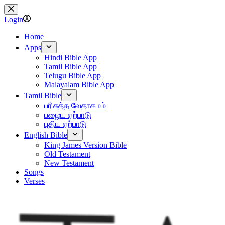
Skip
to
Login
content
Home
Apps
Hindi Bible App
Tamil Bible App
Telugu Bible App
Malayalam Bible App
Tamil Bible
பரிசுத்த வேதாகமம்
பழைய ஏற்பாடு
புதிய ஏற்பாடு
English Bible
King James Version Bible
Old Testament
New Testament
Songs
Verses