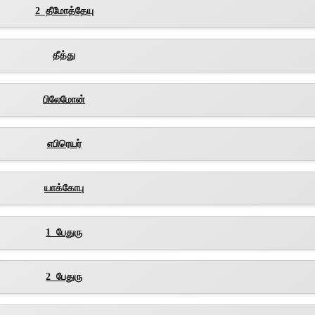
2 தீமோத்தேயு
தீத்து
பிலேமோன்
எபிரெயர்
யாக்கோபு
1 பேதுரு
2 பேதுரு