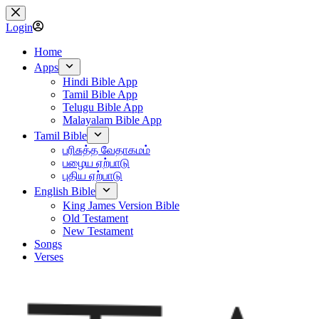
Skip
to
Login
content
Home
Apps
Hindi Bible App
Tamil Bible App
Telugu Bible App
Malayalam Bible App
Tamil Bible
பரிசுத்த வேதாகமம்
பழைய ஏற்பாடு
புதிய ஏற்பாடு
English Bible
King James Version Bible
Old Testament
New Testament
Songs
Verses