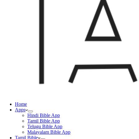
Home
Apps
Hindi Bible App
Tamil Bible App
Telugu Bible App
Malayalam Bible App
Tamil Bible