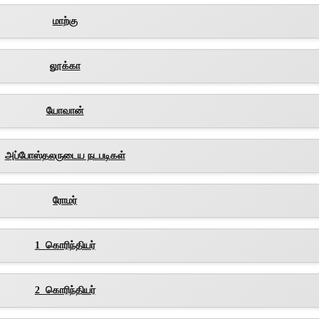
மாற்கு
லூக்கா
யோவான்
அப்போஸ்தலருடைய நடபடிகள்
ரோமர்
1 கொரிந்தியர்
2 கொரிந்தியர்