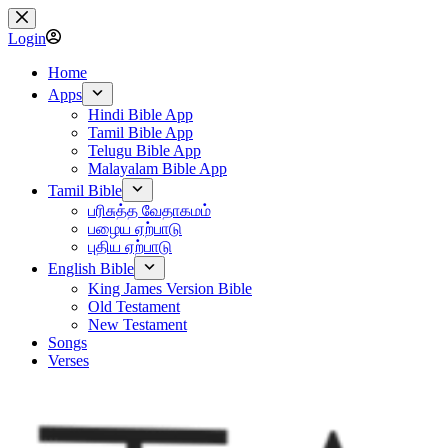
Skip
to
Login
content
Home
Apps
Hindi Bible App
Tamil Bible App
Telugu Bible App
Malayalam Bible App
Tamil Bible
பரிசுத்த வேதாகமம்
பழைய ஏற்பாடு
புதிய ஏற்பாடு
English Bible
King James Version Bible
Old Testament
New Testament
Songs
Verses