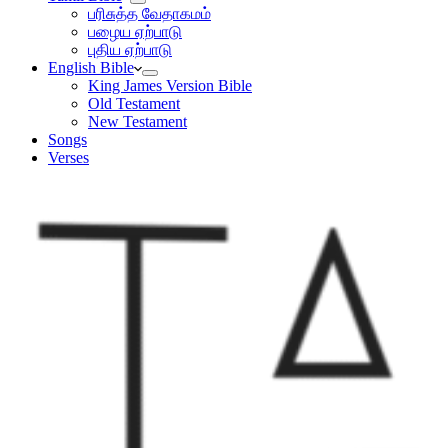
பரிசுத்த வேதாகமம்
பழைய ஏற்பாடு
புதிய ஏற்பாடு
English Bible
King James Version Bible
Old Testament
New Testament
Songs
Verses