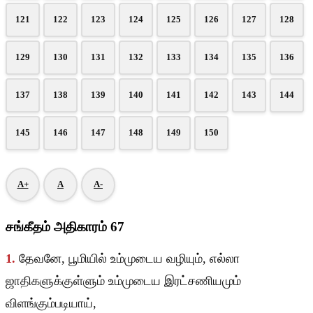
121
122
123
124
125
126
127
128
129
130
131
132
133
134
135
136
137
138
139
140
141
142
143
144
145
146
147
148
149
150
A+
A
A-
சங்கீதம் அதிகாரம் 67
1.
தேவனே, பூமியில் உம்முடைய வழியும், எல்லா
ஜாதிகளுக்குள்ளும் உம்முடைய இரட்சணியமும்
விளங்கும்படியாய்,