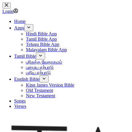
Skip
to
Login
content
Home
Apps
Hindi Bible App
Tamil Bible App
Telugu Bible App
Malayalam Bible App
Tamil Bible
பரிசுத்த வேதாகமம்
பழைய ஏற்பாடு
புதிய ஏற்பாடு
English Bible
King James Version Bible
Old Testament
New Testament
Songs
Verses