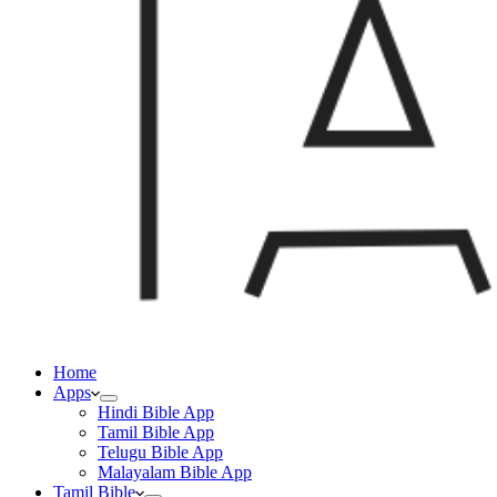
Home
Apps
Hindi Bible App
Tamil Bible App
Telugu Bible App
Malayalam Bible App
Tamil Bible