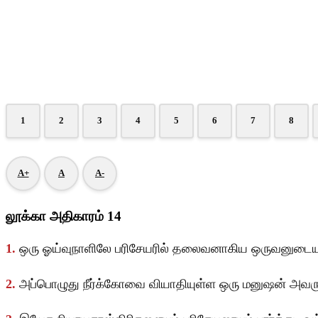
1
2
3
4
5
6
7
8
A+
A
A-
லூக்கா அதிகாரம் 14
1.
ஒரு ஓய்வுநாளிலே பரிசேயரில் தலைவனாகிய ஒருவனுடைய வீ
2.
அப்பொழுது நீர்க்கோவை வியாதியுள்ள ஒரு மனுஷன் அவரு