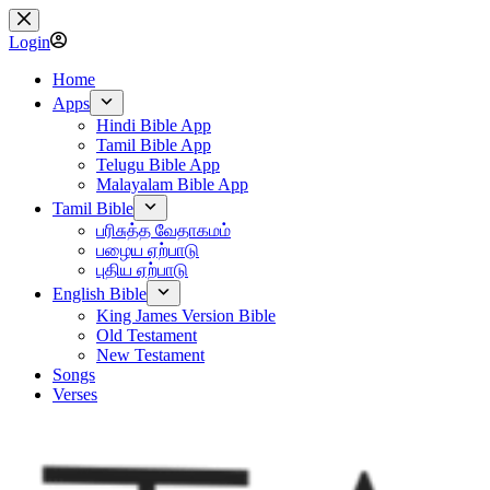
Skip
to
Login
content
Home
Apps
Hindi Bible App
Tamil Bible App
Telugu Bible App
Malayalam Bible App
Tamil Bible
பரிசுத்த வேதாகமம்
பழைய ஏற்பாடு
புதிய ஏற்பாடு
English Bible
King James Version Bible
Old Testament
New Testament
Songs
Verses