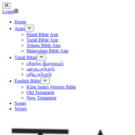
Skip
to
Login
content
Home
Apps
Hindi Bible App
Tamil Bible App
Telugu Bible App
Malayalam Bible App
Tamil Bible
பரிசுத்த வேதாகமம்
பழைய ஏற்பாடு
புதிய ஏற்பாடு
English Bible
King James Version Bible
Old Testament
New Testament
Songs
Verses