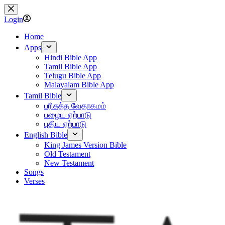
Skip
to
Login
content
Home
Apps
Hindi Bible App
Tamil Bible App
Telugu Bible App
Malayalam Bible App
Tamil Bible
பரிசுத்த வேதாகமம்
பழைய ஏற்பாடு
புதிய ஏற்பாடு
English Bible
King James Version Bible
Old Testament
New Testament
Songs
Verses