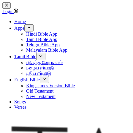
Skip
to
Login
content
Home
Apps
Hindi Bible App
Tamil Bible App
Telugu Bible App
Malayalam Bible App
Tamil Bible
பரிசுத்த வேதாகமம்
பழைய ஏற்பாடு
புதிய ஏற்பாடு
English Bible
King James Version Bible
Old Testament
New Testament
Songs
Verses