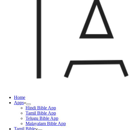
Home
Apps
Hindi Bible App
Tamil Bible App
Telugu Bible App
Malayalam Bible App
Tamil Bible