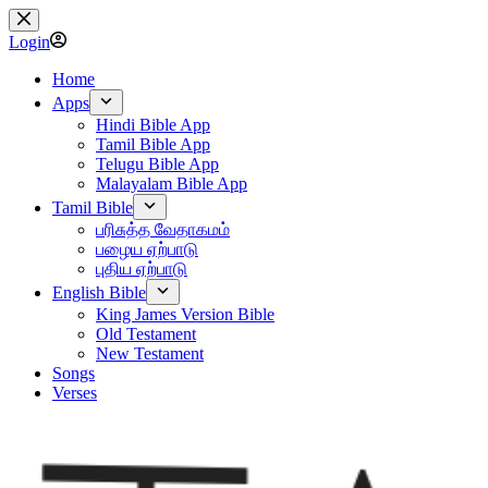
Skip
to
Login
content
Home
Apps
Hindi Bible App
Tamil Bible App
Telugu Bible App
Malayalam Bible App
Tamil Bible
பரிசுத்த வேதாகமம்
பழைய ஏற்பாடு
புதிய ஏற்பாடு
English Bible
King James Version Bible
Old Testament
New Testament
Songs
Verses