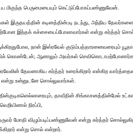
ய மிகுந்த பெருமையையும் கெட்டுப்போகப்பண்ணுவேன்.
ங்கள் இருதயத்தின் கடினத்தின்படி நடந்து, அந்நிய தேவர்க
மற்போன இந்தக் கச்சையைப்போலாவார்கள் என்று கர்த்தர் சொல்
கிறதுபோல, நான் இஸ்ரவேல் குடும்பத்தாரனைவரையும் யூதாவ
க்கிக் கொண்டேன்; ஆனாலும் அவர்கள் செவிகொடாமற்போனார்கள் 
 இஸ்ரவேலின் தேவனாகிய கர்த்தர் உரைக்கிறார் என்கிற வார்த
ா என்று உன்னுடனே சொல்லுவார்கள்.
்குடிகளெல்லாரையும், தாவீதின் சிங்காசனத்தின்மேல் உட்கார்
வெறியினால் நிரப்பி,
வர் மோதி விழும்படிப்பண்ணுவேன் என்று கர்த்தர் சொல்லுகி
கிறார் என்று சொல் என்றார்.