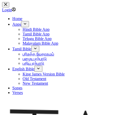
Skip
to
Login
content
Home
Apps
Hindi Bible App
Tamil Bible App
Telugu Bible App
Malayalam Bible App
Tamil Bible
பரிசுத்த வேதாகமம்
பழைய ஏற்பாடு
புதிய ஏற்பாடு
English Bible
King James Version Bible
Old Testament
New Testament
Songs
Verses