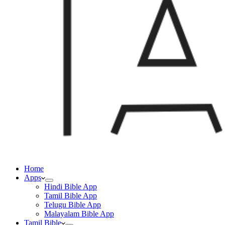
Home
Apps
Hindi Bible App
Tamil Bible App
Telugu Bible App
Malayalam Bible App
Tamil Bible