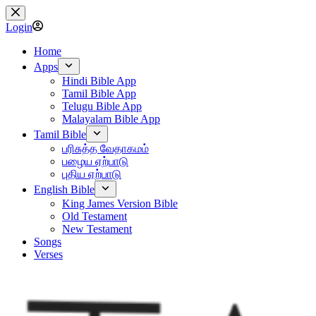
Skip
to
Login
content
Home
Apps
Hindi Bible App
Tamil Bible App
Telugu Bible App
Malayalam Bible App
Tamil Bible
பரிசுத்த வேதாகமம்
பழைய ஏற்பாடு
புதிய ஏற்பாடு
English Bible
King James Version Bible
Old Testament
New Testament
Songs
Verses