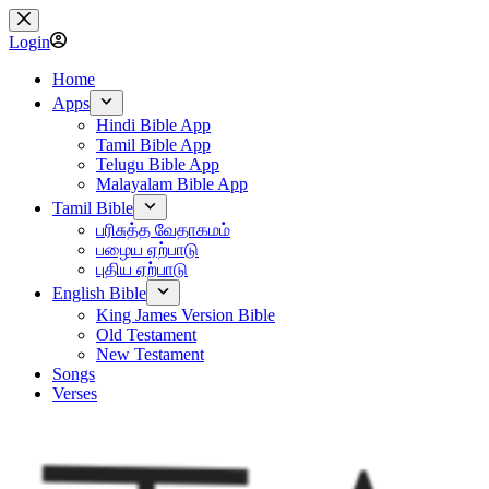
Skip
to
Login
content
Home
Apps
Hindi Bible App
Tamil Bible App
Telugu Bible App
Malayalam Bible App
Tamil Bible
பரிசுத்த வேதாகமம்
பழைய ஏற்பாடு
புதிய ஏற்பாடு
English Bible
King James Version Bible
Old Testament
New Testament
Songs
Verses