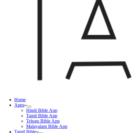
Home
Apps
Hindi Bible App
Tamil Bible App
Telugu Bible App
Malayalam Bible App
Tamil Bible