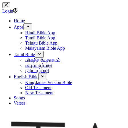
Skip
to
Login
content
Home
Apps
Hindi Bible App
Tamil Bible App
Telugu Bible App
Malayalam Bible App
Tamil Bible
பரிசுத்த வேதாகமம்
பழைய ஏற்பாடு
புதிய ஏற்பாடு
English Bible
King James Version Bible
Old Testament
New Testament
Songs
Verses