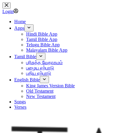
Skip
to
Login
content
Home
Apps
Hindi Bible App
Tamil Bible App
Telugu Bible App
Malayalam Bible App
Tamil Bible
பரிசுத்த வேதாகமம்
பழைய ஏற்பாடு
புதிய ஏற்பாடு
English Bible
King James Version Bible
Old Testament
New Testament
Songs
Verses