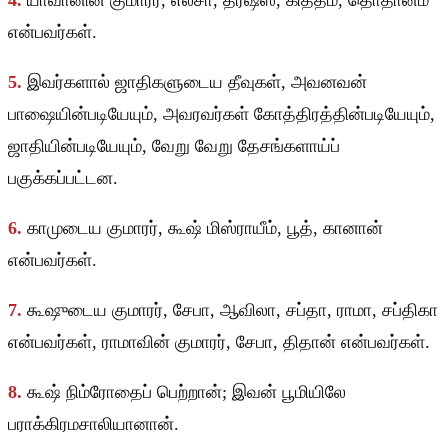
4.
யாவானின் குமாரர், எலீசா, தர்ஷீஸ், கித்தீம், தொதானீம்
என்பவர்கள்.
5.
இவர்களால் ஜாதிகளுடைய தீவுகள், அவனவன்
பாஷையின்படியேயும், அவரவர்கள் கோத்திரத்தின்படியேயும்,
ஜாதியின்படியேயும், வேறு வேறு தேசங்களாய்ப்
பகுக்கப்பட்டன.
6.
காமுடைய குமாரர், கூஷ் மிஸ்ராயீம், பூத், கானான்
என்பவர்கள்.
7.
கூஷுடைய குமாரர், சேபா, ஆவிலா, சப்தா, ராமா, சப்திகா
என்பவர்கள், ராமாவின் குமாரர், சேபா, திதான் என்பவர்கள்.
8.
கூஷ் நிம்ரோதைப் பெற்றான்; இவன் பூமியிலே
பராக்கிரமசாலியானான்.