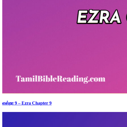
எஸ்றா 9 – Ezra Chapter 9