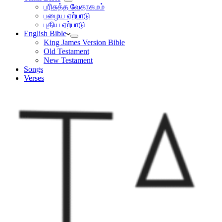
பரிசுத்த வேதாகமம்
பழைய ஏற்பாடு
புதிய ஏற்பாடு
English Bible
King James Version Bible
Old Testament
New Testament
Songs
Verses