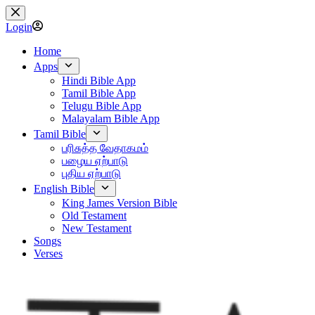
Skip
to
Login
content
Home
Apps
Hindi Bible App
Tamil Bible App
Telugu Bible App
Malayalam Bible App
Tamil Bible
பரிசுத்த வேதாகமம்
பழைய ஏற்பாடு
புதிய ஏற்பாடு
English Bible
King James Version Bible
Old Testament
New Testament
Songs
Verses