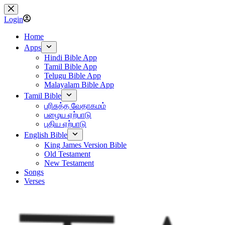
Skip
to
Login
content
Home
Apps
Hindi Bible App
Tamil Bible App
Telugu Bible App
Malayalam Bible App
Tamil Bible
பரிசுத்த வேதாகமம்
பழைய ஏற்பாடு
புதிய ஏற்பாடு
English Bible
King James Version Bible
Old Testament
New Testament
Songs
Verses