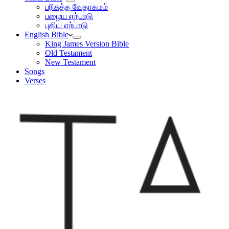
பரிசுத்த வேதாகமம்
பழைய ஏற்பாடு
புதிய ஏற்பாடு
English Bible
King James Version Bible
Old Testament
New Testament
Songs
Verses