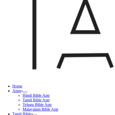
Home
Apps
Hindi Bible App
Tamil Bible App
Telugu Bible App
Malayalam Bible App
Tamil Bible