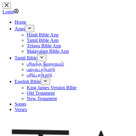
Skip
to
Login
content
Home
Apps
Hindi Bible App
Tamil Bible App
Telugu Bible App
Malayalam Bible App
Tamil Bible
பரிசுத்த வேதாகமம்
பழைய ஏற்பாடு
புதிய ஏற்பாடு
English Bible
King James Version Bible
Old Testament
New Testament
Songs
Verses