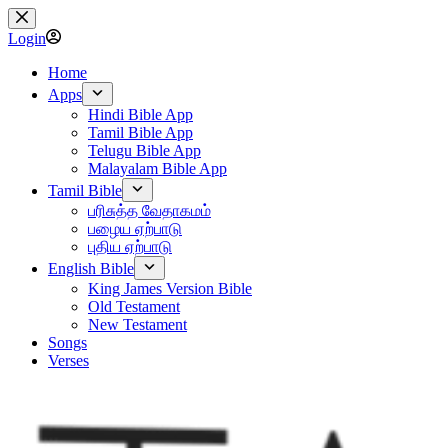
Skip
to
Login
content
Home
Apps
Hindi Bible App
Tamil Bible App
Telugu Bible App
Malayalam Bible App
Tamil Bible
பரிசுத்த வேதாகமம்
பழைய ஏற்பாடு
புதிய ஏற்பாடு
English Bible
King James Version Bible
Old Testament
New Testament
Songs
Verses