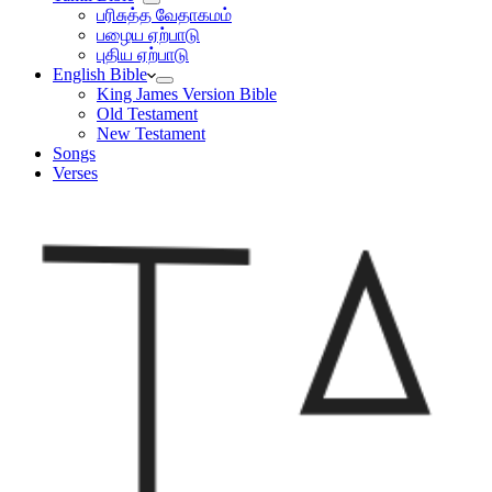
பரிசுத்த வேதாகமம்
பழைய ஏற்பாடு
புதிய ஏற்பாடு
English Bible
King James Version Bible
Old Testament
New Testament
Songs
Verses