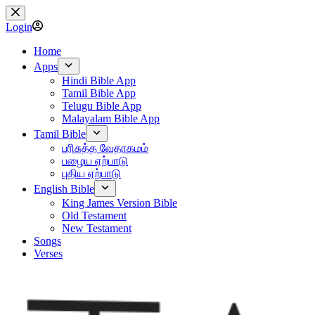
Skip
to
Login
content
Home
Apps
Hindi Bible App
Tamil Bible App
Telugu Bible App
Malayalam Bible App
Tamil Bible
பரிசுத்த வேதாகமம்
பழைய ஏற்பாடு
புதிய ஏற்பாடு
English Bible
King James Version Bible
Old Testament
New Testament
Songs
Verses