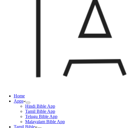
Home
Apps
Hindi Bible App
Tamil Bible App
Telugu Bible App
Malayalam Bible App
Tamil Bible