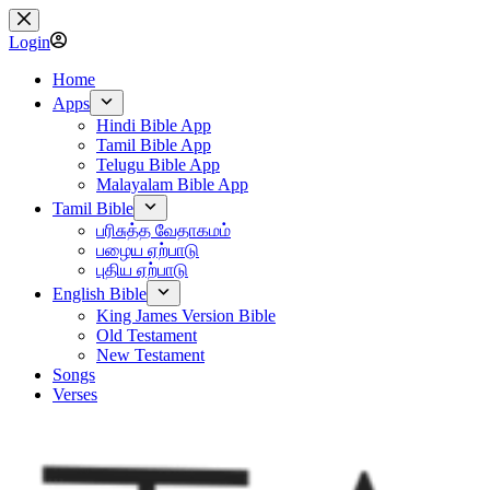
Skip
to
Login
content
Home
Apps
Hindi Bible App
Tamil Bible App
Telugu Bible App
Malayalam Bible App
Tamil Bible
பரிசுத்த வேதாகமம்
பழைய ஏற்பாடு
புதிய ஏற்பாடு
English Bible
King James Version Bible
Old Testament
New Testament
Songs
Verses