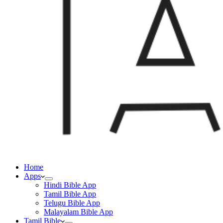
Home
Apps
Hindi Bible App
Tamil Bible App
Telugu Bible App
Malayalam Bible App
Tamil Bible