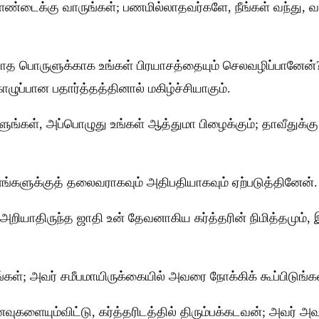
ண்டைக்கு வாருங்கள்; பணமில்லாதவர்களே, நீங்கள் வந்து, வாங்க
்யாத பொருளுக்காக உங்கள் பிரயாசத்தையும் செலவழிப்பானேன்
ுப்பான பதார்த்தத்தினால் மகிழ்ச்சியாகும்.
ேளுங்கள், அப்பொழுது உங்கள் ஆத்துமா பிழைக்கும்; தாவீதுக
்களுக்குத் தலைவராகவும் அதிபதியாகவும் ஏற்படுத்தினேன்.
யாதிருந்த ஜாதி உன் தேவனாகிய கர்த்தரின் நிமித்தமும், இஸ
ள்; அவர் சமீபமாயிருக்கையில் அவரை நோக்கிக் கூப்பிடுங்கள
ைவுகளையும்விட்டு, கர்த்தரிடத்தில் திரும்பக்கடவன்; அவர் 