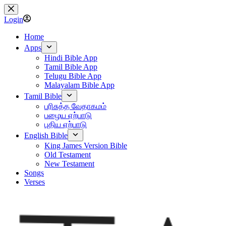
Skip
to
Login
content
Home
Apps
Hindi Bible App
Tamil Bible App
Telugu Bible App
Malayalam Bible App
Tamil Bible
பரிசுத்த வேதாகமம்
பழைய ஏற்பாடு
புதிய ஏற்பாடு
English Bible
King James Version Bible
Old Testament
New Testament
Songs
Verses