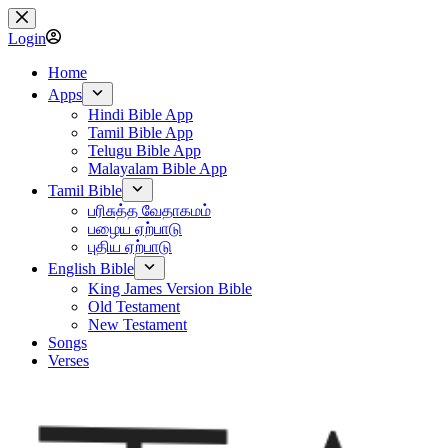
Skip
to
Login
content
Home
Apps
Hindi Bible App
Tamil Bible App
Telugu Bible App
Malayalam Bible App
Tamil Bible
பரிசுத்த வேதாகமம்
பழைய ஏற்பாடு
புதிய ஏற்பாடு
English Bible
King James Version Bible
Old Testament
New Testament
Songs
Verses