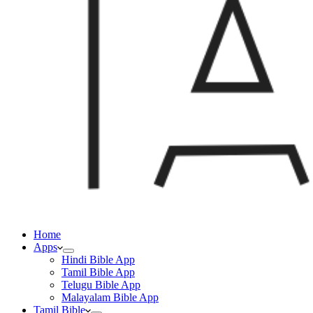
Home
Apps
Hindi Bible App
Tamil Bible App
Telugu Bible App
Malayalam Bible App
Tamil Bible