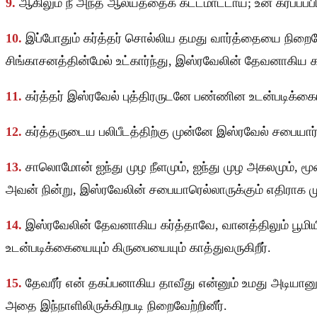
9.
ஆகிலும் நீ அந்த ஆலயத்தைக் கட்டமாட்டாய்; உன் கர்ப்பப்
10.
இப்போதும் கர்த்தர் சொல்லிய தமது வார்த்தையை நிறைவே
சிங்காசனத்தின்மேல் உட்கார்ந்து, இஸ்ரவேலின் தேவனாகிய கர
11.
கர்த்தர் இஸ்ரவேல் புத்திரருடனே பண்ணின உடன்படிக்க
12.
கர்த்தருடைய பலிபீடத்திற்கு முன்னே இஸ்ரவேல் சபையார்
13.
சாலொமோன் ஐந்து முழ நீளமும், ஐந்து முழ அகலமும், ம
அவன் நின்று, இஸ்ரவேலின் சபையாரெல்லாருக்கும் எதிராக மு
14.
இஸ்ரவேலின் தேவனாகிய கர்த்தாவே, வானத்திலும் பூமியி
உடன்படிக்கையையும் கிருபையையும் காத்துவருகிறீர்.
15.
தேவரீர் என் தகப்பனாகிய தாவீது என்னும் உமது அடியான
அதை இந்நாளிலிருக்கிறபடி நிறைவேற்றினீர்.