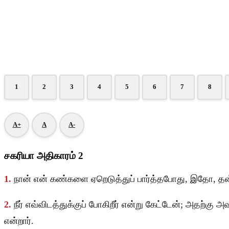
1
2
3
4
5
6
7
8
A+
A
A-
சகரியா அதிகாரம் 2
1.
நான் என் கண்களை ஏறெடுத்துப் பார்த்தபோது, இதோ, தன்
2.
நீர் எவ்விடத்துக்குப் போகிறீர் என்று கேட்டேன்; அதற்க
என்றார்.