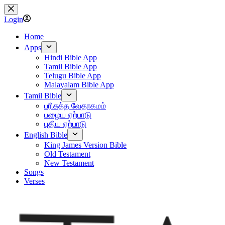
Skip
to
Login
content
Home
Apps
Hindi Bible App
Tamil Bible App
Telugu Bible App
Malayalam Bible App
Tamil Bible
பரிசுத்த வேதாகமம்
பழைய ஏற்பாடு
புதிய ஏற்பாடு
English Bible
King James Version Bible
Old Testament
New Testament
Songs
Verses