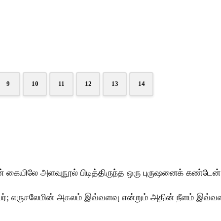
9
10
11
12
13
14
 கையிலே அளவுநூல் பிடித்திருந்த ஒரு புருஷனைக் கண்டேன்
ு அவர்; எருசலேமின் அகலம் இவ்வளவு என்றும் அதின் நீளம் இவ்