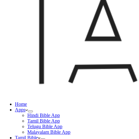
Home
Apps
Hindi Bible App
Tamil Bible App
Telugu Bible App
Malayalam Bible App
Tamil Bible