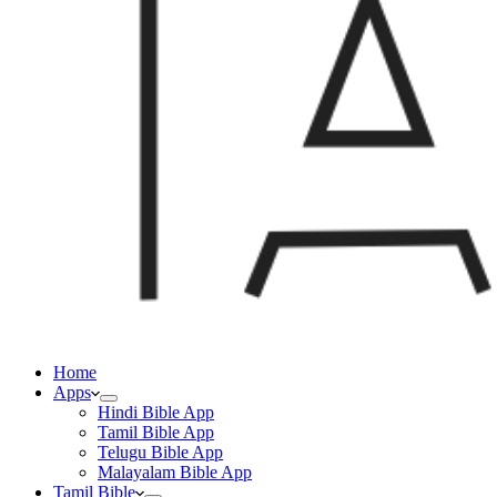
Home
Apps
Hindi Bible App
Tamil Bible App
Telugu Bible App
Malayalam Bible App
Tamil Bible