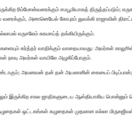
க்கிற ரிம்மோன்வரைக்கும் சமபூமியாகத் திருத்தப்படும்; எர
ைக்கும், அனானெயேல் கோபுரம் துவக்கி ராஜாவின் திராட்ச ஆல
லாமல் எருசலேம் சுகமாய்த் தங்கியிருக்கும்.
ளையும் கர்த்தர் வாதிக்கும் வாதையாவது: அவர்கள் காலுூன
கள் நாவு அவர்கள் வாயிலே அழுகிப்போகும்.
ுள் உண்டாகும்; அவனவன் தன் தன் அயலானின் கையைப் பிட
றிலும் இருக்கிற சகல ஜாதிகளுடைய ஆஸ்தியாகிய பொன்னும் வெள
 கழுதைகள் ஒட்டகங்கள் கழுதைகள் முதலான எல்லா மிருகஜீவ