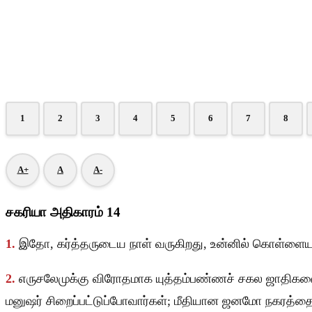
1
2
3
4
5
6
7
8
A+
A
A-
சகரியா அதிகாரம் 14
1.
இதோ, கர்த்தருடைய நாள் வருகிறது, உன்னில் கொள்ளையான
2.
எருசலேமுக்கு விரோதமாக யுத்தம்பண்ணச் சகல ஜாதிகளையும்
மனுஷர் சிறைப்பட்டுப்போவார்கள்; மீதியான ஜனமோ நகரத்தை