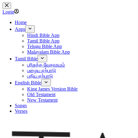
Skip
to
Login
content
Home
Apps
Hindi Bible App
Tamil Bible App
Telugu Bible App
Malayalam Bible App
Tamil Bible
பரிசுத்த வேதாகமம்
பழைய ஏற்பாடு
புதிய ஏற்பாடு
English Bible
King James Version Bible
Old Testament
New Testament
Songs
Verses