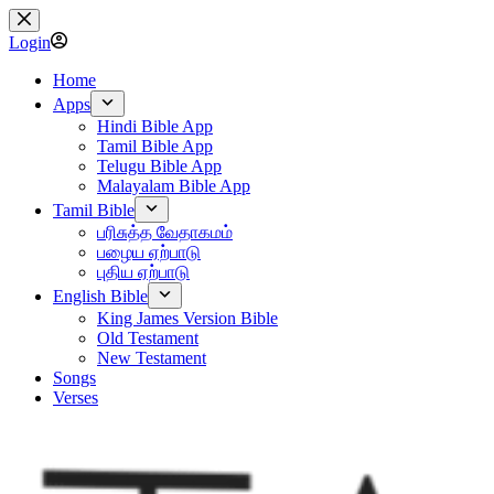
Skip
to
Login
content
Home
Apps
Hindi Bible App
Tamil Bible App
Telugu Bible App
Malayalam Bible App
Tamil Bible
பரிசுத்த வேதாகமம்
பழைய ஏற்பாடு
புதிய ஏற்பாடு
English Bible
King James Version Bible
Old Testament
New Testament
Songs
Verses