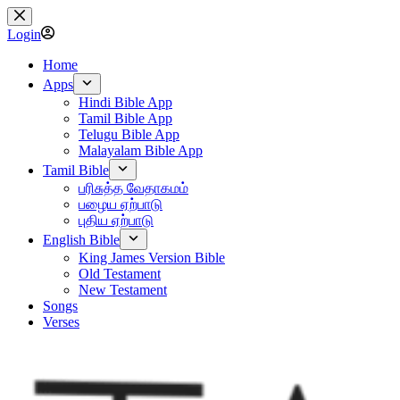
Skip
to
Login
content
Home
Apps
Hindi Bible App
Tamil Bible App
Telugu Bible App
Malayalam Bible App
Tamil Bible
பரிசுத்த வேதாகமம்
பழைய ஏற்பாடு
புதிய ஏற்பாடு
English Bible
King James Version Bible
Old Testament
New Testament
Songs
Verses