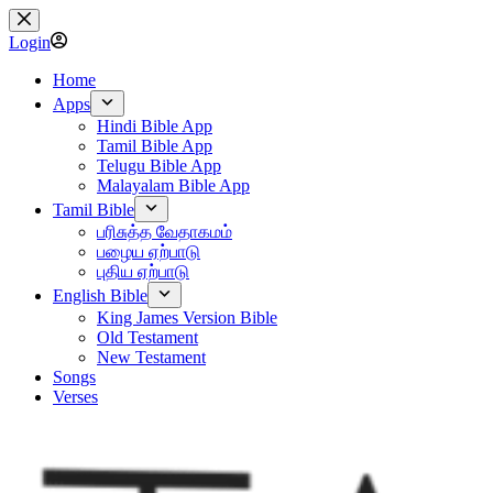
Skip
to
Login
content
Home
Apps
Hindi Bible App
Tamil Bible App
Telugu Bible App
Malayalam Bible App
Tamil Bible
பரிசுத்த வேதாகமம்
பழைய ஏற்பாடு
புதிய ஏற்பாடு
English Bible
King James Version Bible
Old Testament
New Testament
Songs
Verses