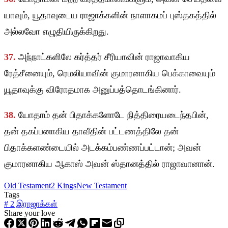
யாவும், யூதாவுடைய ராஜாக்களின் நாளாகமப் புஸ்தகத்தில்
அல்லவோ எழுதியிருக்கிறது.
37.
அந்நாட்களிலே கர்த்தர் சீரியாவின் ராஜாவாகிய
ரேத்சீனையும், ரெமலியாவின் குமாரனாகிய பெக்காவையும்
யூதாவுக்கு விரோதமாக அனுப்பத்தொடங்கினார்.
38.
யோதாம் தன் பிதாக்களோடே நித்திரையடைந்தபின்,
தன் தகப்பனாகிய தாவீதின் பட்டணத்திலே தன்
பிதாக்களண்டையில் அடக்கம்பண்ணப்பட்டான்; அவன்
குமாரனாகிய ஆகாஸ் அவன் ஸ்தானத்தில் ராஜாவானான்.
Old Testament
2 Kings
New Testament
Tags
#
2 இராஜாக்கள்
Share your love