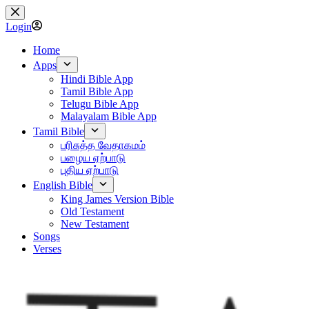
Skip
to
Login
content
Home
Apps
Hindi Bible App
Tamil Bible App
Telugu Bible App
Malayalam Bible App
Tamil Bible
பரிசுத்த வேதாகமம்
பழைய ஏற்பாடு
புதிய ஏற்பாடு
English Bible
King James Version Bible
Old Testament
New Testament
Songs
Verses