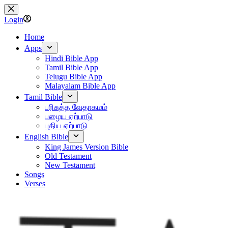
Skip
to
Login
content
Home
Apps
Hindi Bible App
Tamil Bible App
Telugu Bible App
Malayalam Bible App
Tamil Bible
பரிசுத்த வேதாகமம்
பழைய ஏற்பாடு
புதிய ஏற்பாடு
English Bible
King James Version Bible
Old Testament
New Testament
Songs
Verses