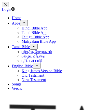
Skip
to
Login
content
Home
Apps
Hindi Bible App
Tamil Bible App
Telugu Bible App
Malayalam Bible App
Tamil Bible
பரிசுத்த வேதாகமம்
பழைய ஏற்பாடு
புதிய ஏற்பாடு
English Bible
King James Version Bible
Old Testament
New Testament
Songs
Verses