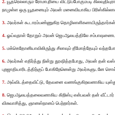
2.
யூதரெல்லாரும் ரோமாபுரியை விட்டுப்போகும்படி கிலவுதிய
நாமுள்ள ஒரு யூதனையும் அவன் மனைவியாகிய பிரிஸ்கில்லாவ
3.
அவர்கள் கூடாரம்பண்ணுகிற தொழிலாளிகளாயிருந்தார்கள
4.
ஓய்வுநாள் தோறும் அவன் ஜெபஆலயத்திலே சம்பாஷணைபண்ணி
5.
மக்கெதோனியாவிலிருந்து சீலாவும் தீமோத்தேயும் வந்தபோத
6.
அவர்கள் எதிர்த்து நின்று தூஷித்தபோது, அவன் தன் வஸ்த
புறஜாதியாரிடத்திற்குப் போகிறேனென்று அவர்களுடனே சொல
7.
அவ்விடத்தைவிட்டு, தேவனை வணங்குகிறவனாகிய யுஸ்து எ
8.
ஜெபஆலயத்தலைவனாகிய கிறிஸ்பு என்பவன் தன் வீட்டார் 
விசுவாசித்து, ஞானஸ்நானம் பெற்றார்கள்.