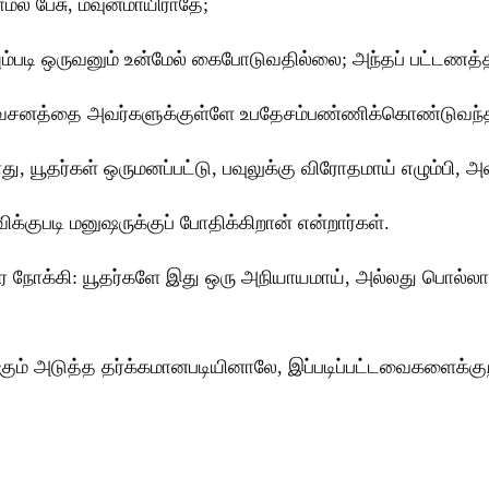
டாமல் பேசு, மவுனமாயிராதே;
யும்படி ஒருவனும் உன்மேல் கைபோடுவதில்லை; அந்தப் பட்டணத்
வவசனத்தை அவர்களுக்குள்ளே உபதேசம்பண்ணிக்கொண்டுவந்
, யூதர்கள் ஒருமனப்பட்டு, பவுலுக்கு விரோதமாய் எழும்பி
்குபடி மனுஷருக்குப் போதிக்கிறான் என்றார்கள்.
ரை நோக்கி: யூதர்களே இது ஒரு அநியாயமாய், அல்லது பொல்லா
ுக்கும் அடுத்த தர்க்கமானபடியினாலே, இப்படிப்பட்டவைகளைக