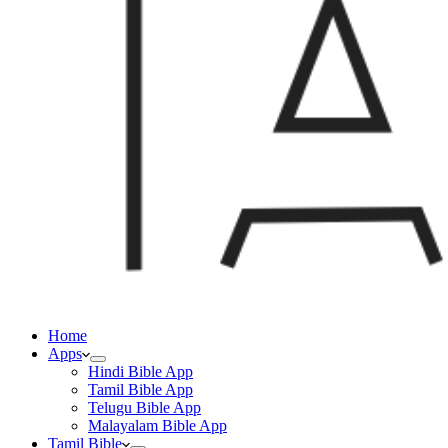
Home
Apps
Hindi Bible App
Tamil Bible App
Telugu Bible App
Malayalam Bible App
Tamil Bible