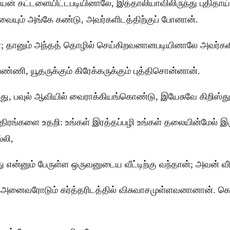
ுராயன் கட்டளையிட்டபடியினாலே, இத்தாலியாவிலிருந்து புதிதா
ையும் அங்கே கண்டு, அவர்களிடத்திற்குப் போனான்.
்; தானும் அந்தத் தொழில் செய்கிறவனானபடியினாலே அவர்கள
, யூதருக்கும் கிரேக்கருக்கும் புத்திசொன்னான்.
ு, பவுல் ஆவியில் வைராக்கியங்கொண்டு, இயேசுவே கிறிஸ்து என
ிரங்களை உதறி: உங்கள் இரத்தப்பழி உங்கள் தலையின்மேல் இருக
்லி,
ன்னும் பேருள்ள ஒருவனுடைய வீட்டிற்கு வந்தான்; அவன் வீ
அனைவரோடும் கர்த்தரிடத்தில் விசுவாசமுள்ளவனானான். கொரி