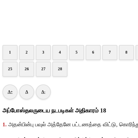
1
2
3
4
5
6
7
8
25
26
27
28
A+
A
A-
அப்போஸ்தலருடைய நடபடிகள் அதிகாரம் 18
1.
அதன்பின்பு பவுல் அத்தேனே பட்டணத்தை விட்டு, கொரிந்து