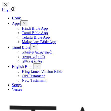
Skip
to
Login
content
Home
Apps
Hindi Bible App
Tamil Bible App
Telugu Bible App
Malayalam Bible App
Tamil Bible
பரிசுத்த வேதாகமம்
பழைய ஏற்பாடு
புதிய ஏற்பாடு
English Bible
King James Version Bible
Old Testament
New Testament
Songs
Verses