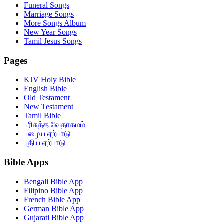
Funeral Songs
Marriage Songs
More Songs Album
New Year Songs
Tamil Jesus Songs
Pages
KJV Holy Bible
English Bible
Old Testament
New Testament
Tamil Bible
பரிசுத்த வேதாகமம்
பழைய ஏற்பாடு
புதிய ஏற்பாடு
Bible Apps
Bengali Bible App
Filipino Bible App
French Bible App
German Bible App
Gujarati Bible App