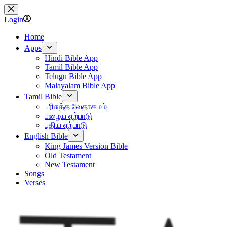
Skip
to
Login
content
Home
Apps
Hindi Bible App
Tamil Bible App
Telugu Bible App
Malayalam Bible App
Tamil Bible
பரிசுத்த வேதாகமம்
பழைய ஏற்பாடு
புதிய ஏற்பாடு
English Bible
King James Version Bible
Old Testament
New Testament
Songs
Verses