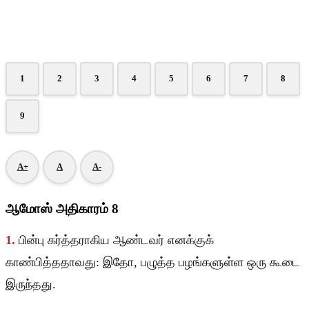
1
2
3
4
5
6
7
8
9
A+
A
A-
ஆமோஸ் அதிகாரம் 8
1.
பின்பு கர்த்தராகிய ஆண்டவர் எனக்குக்
காண்பித்ததாவது: இதோ, பழுத்த பழங்களுள்ள ஒரு கூடை
இருந்தது.