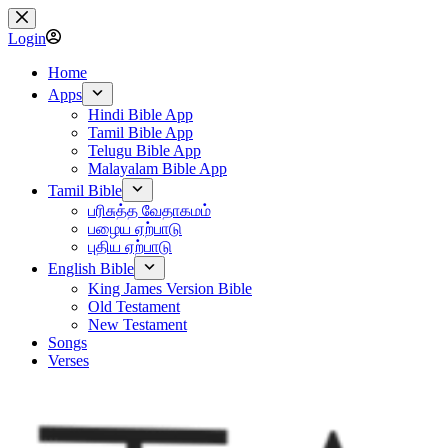
Skip
to
Login
content
Home
Apps
Hindi Bible App
Tamil Bible App
Telugu Bible App
Malayalam Bible App
Tamil Bible
பரிசுத்த வேதாகமம்
பழைய ஏற்பாடு
புதிய ஏற்பாடு
English Bible
King James Version Bible
Old Testament
New Testament
Songs
Verses