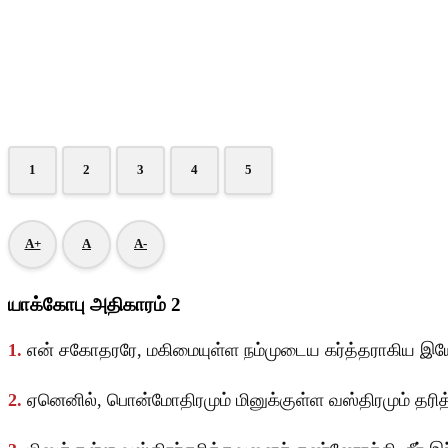
1
2
3
4
5
A+
A
A-
யாக்கோபு அதிகாரம் 2
1.
என் சகோதரரே, மகிமையுள்ள நம்முடைய கர்த்தராகிய இயேச
2.
ஏனெனில், பொன்மோதிரமும் மினுக்குள்ள வஸ்திரமும் தரித்