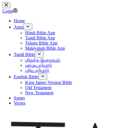
Skip
to
Login
content
Home
Apps
Hindi Bible App
Tamil Bible App
Telugu Bible App
Malayalam Bible App
Tamil Bible
பரிசுத்த வேதாகமம்
பழைய ஏற்பாடு
புதிய ஏற்பாடு
English Bible
King James Version Bible
Old Testament
New Testament
Songs
Verses