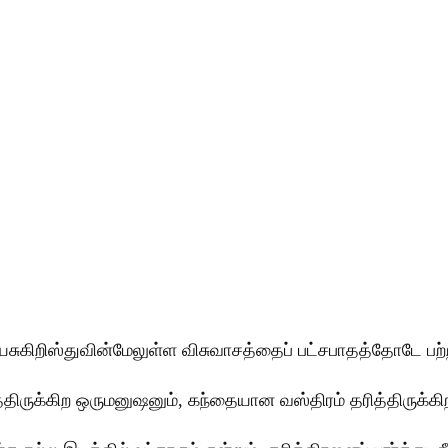
ுகிறிஸ்துவின்மேலுள்ள விசுவாசத்தைப் பட்சபாதத்தோடே பற்ற
திருக்கிற ஒருமனுஷனும், கந்தையான வஸ்திரம் தரித்திருக்கிற