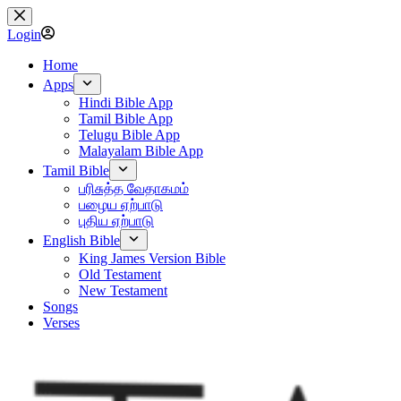
Skip
to
Login
content
Home
Apps
Hindi Bible App
Tamil Bible App
Telugu Bible App
Malayalam Bible App
Tamil Bible
பரிசுத்த வேதாகமம்
பழைய ஏற்பாடு
புதிய ஏற்பாடு
English Bible
King James Version Bible
Old Testament
New Testament
Songs
Verses