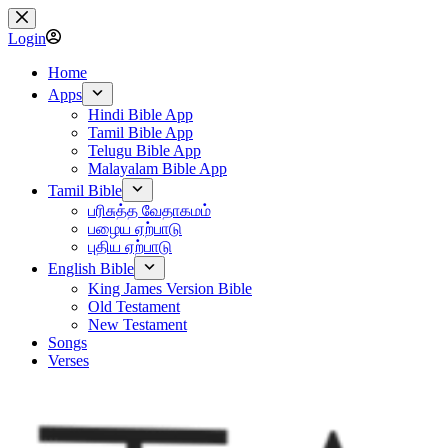
Skip
to
Login
content
Home
Apps
Hindi Bible App
Tamil Bible App
Telugu Bible App
Malayalam Bible App
Tamil Bible
பரிசுத்த வேதாகமம்
பழைய ஏற்பாடு
புதிய ஏற்பாடு
English Bible
King James Version Bible
Old Testament
New Testament
Songs
Verses