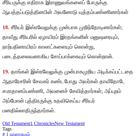
சீரியருக்கு எதிராக இராணுவங்களைப் போருக்கு
ஆயத்தப்படுத்தினபின் அவனோடு யுத்தம்பண்ணினார்கள்
18.
சீரியர் இஸ்ரவேலுக்கு முன்பாக முறிந்தோடினார்கள்;
தாவீது சீரியரில் ஏழாயிரம் இரதங்களின் மனுஷரையும்,
நாற்பதினாயிரம் காலாட்களையும் கொன்று,
படைத்தலைவனாகிய சோப்பாக்கையும் கொன்றான்.
19.
தாங்கள் இஸ்ரவேலுக்கு முன்பாகமுறிய அடிக்கப்பட்டதை
ஆதாரேசரின் சேவகர் கண்டபோது அவர்கள் தாவீதோடே
சமாதானம்பண்ணி, அவனைச் சேவித்தார்கள்; அப்புறம்
அம்மோன் புத்திரருக்கு உதவிசெய்ய சீரியர்
மனதில்லாதிருந்தார்கள்.
Old Testament
1 Chronicles
New Testament
Tags
#
1 நாளாகமம்