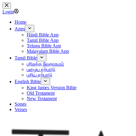
Skip
to
Login
content
Home
Apps
Hindi Bible App
Tamil Bible App
Telugu Bible App
Malayalam Bible App
Tamil Bible
பரிசுத்த வேதாகமம்
பழைய ஏற்பாடு
புதிய ஏற்பாடு
English Bible
King James Version Bible
Old Testament
New Testament
Songs
Verses