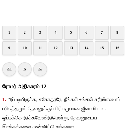
1
2
3
4
5
6
7
8
9
10
11
12
13
14
15
16
A+
A
A-
ரோமர் அதிகாரம் 12
1.
அப்படியிருக்க, சகோதரரே, நீங்கள் உங்கள் சரீரங்களைப்
பரிசுத்தமும் தேவனுக்குப் பிரியமுமான ஜீவபலியாக
ஒப்புக்கொடுக்கவேண்டுமென்று, தேவனுடைய
இரக்கங்களை முன்னிட்டு உங்களை