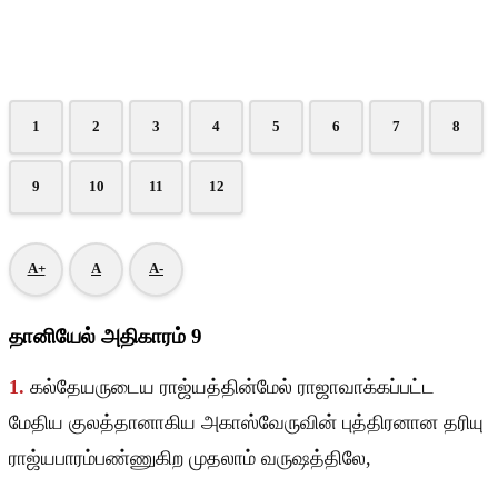
1
2
3
4
5
6
7
8
9
10
11
12
A+
A
A-
தானியேல் அதிகாரம் 9
1.
கல்தேயருடைய ராஜ்யத்தின்மேல் ராஜாவாக்கப்பட்ட
மேதிய குலத்தானாகிய அகாஸ்வேருவின் புத்திரனான தரியு
ராஜ்யபாரம்பண்ணுகிற முதலாம் வருஷத்திலே,