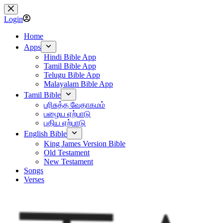
Skip
to
Login
content
Home
Apps
Hindi Bible App
Tamil Bible App
Telugu Bible App
Malayalam Bible App
Tamil Bible
பரிசுத்த வேதாகமம்
பழைய ஏற்பாடு
புதிய ஏற்பாடு
English Bible
King James Version Bible
Old Testament
New Testament
Songs
Verses