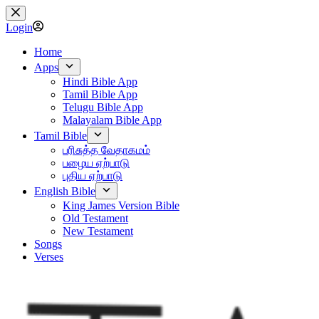
Skip
to
Login
content
Home
Apps
Hindi Bible App
Tamil Bible App
Telugu Bible App
Malayalam Bible App
Tamil Bible
பரிசுத்த வேதாகமம்
பழைய ஏற்பாடு
புதிய ஏற்பாடு
English Bible
King James Version Bible
Old Testament
New Testament
Songs
Verses