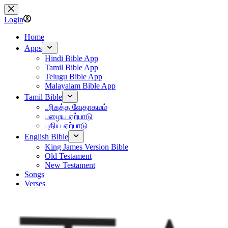
Skip
to
Login
content
Home
Apps
Hindi Bible App
Tamil Bible App
Telugu Bible App
Malayalam Bible App
Tamil Bible
பரிசுத்த வேதாகமம்
பழைய ஏற்பாடு
புதிய ஏற்பாடு
English Bible
King James Version Bible
Old Testament
New Testament
Songs
Verses