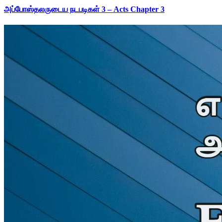
அப்போஸ்தலருடைய நடபடிகள் 3 – Acts Chapter 3