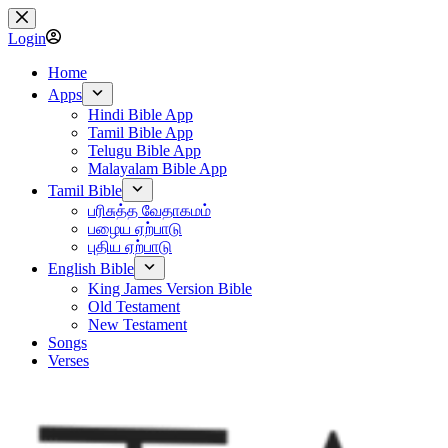
Skip
to
Login
content
Home
Apps
Hindi Bible App
Tamil Bible App
Telugu Bible App
Malayalam Bible App
Tamil Bible
பரிசுத்த வேதாகமம்
பழைய ஏற்பாடு
புதிய ஏற்பாடு
English Bible
King James Version Bible
Old Testament
New Testament
Songs
Verses