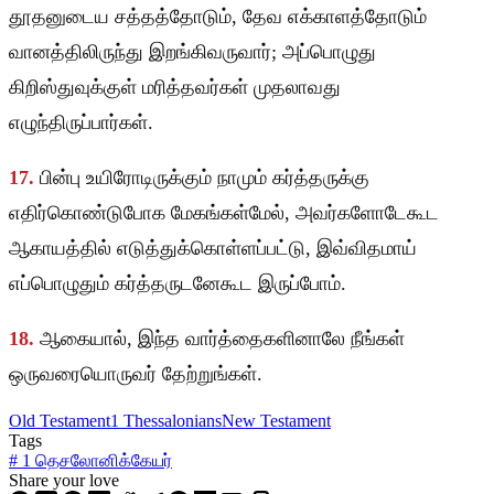
தூதனுடைய சத்தத்தோடும், தேவ எக்காளத்தோடும்
வானத்திலிருந்து இறங்கிவருவார்; அப்பொழுது
கிறிஸ்துவுக்குள் மரித்தவர்கள் முதலாவது
எழுந்திருப்பார்கள்.
17.
பின்பு உயிரோடிருக்கும் நாமும் கர்த்தருக்கு
எதிர்கொண்டுபோக மேகங்கள்மேல், அவர்களோடேகூட
ஆகாயத்தில் எடுத்துக்கொள்ளப்பட்டு, இவ்விதமாய்
எப்பொழுதும் கர்த்தருடனேகூட இருப்போம்.
18.
ஆகையால், இந்த வார்த்தைகளினாலே நீங்கள்
ஒருவரையொருவர் தேற்றுங்கள்.
Old Testament
1 Thessalonians
New Testament
Tags
#
1 தெசலோனிக்கேயர்
Share your love