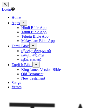
Skip
to
Login
content
Home
Apps
Hindi Bible App
Tamil Bible App
Telugu Bible App
Malayalam Bible App
Tamil Bible
பரிசுத்த வேதாகமம்
பழைய ஏற்பாடு
புதிய ஏற்பாடு
English Bible
King James Version Bible
Old Testament
New Testament
Songs
Verses