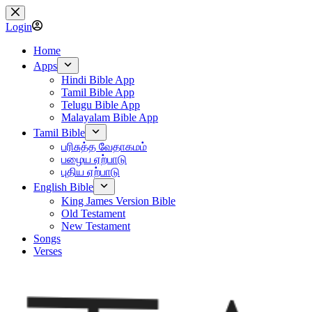
Skip
to
Login
content
Home
Apps
Hindi Bible App
Tamil Bible App
Telugu Bible App
Malayalam Bible App
Tamil Bible
பரிசுத்த வேதாகமம்
பழைய ஏற்பாடு
புதிய ஏற்பாடு
English Bible
King James Version Bible
Old Testament
New Testament
Songs
Verses