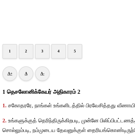
1
2
3
4
5
A+
A
A-
1 தெசலோனிக்கேயர் அதிகாரம் 2
1.
சகோதரரே, நாங்கள் உங்களிடத்தில் பிரவேசித்தது வீணாயிரு
2.
உங்களுக்குத் தெரிந்திருக்கிறபடி, முன்னே பிலிப்பிபட்
சொல்லும்படி, நம்முடைய தேவனுக்குள் தைரியங்கொண்டிருந்