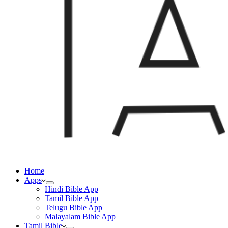
Home
Apps
Hindi Bible App
Tamil Bible App
Telugu Bible App
Malayalam Bible App
Tamil Bible