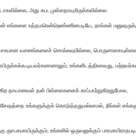
டாகவில்லை, அது கபடமுள்ளதாயுமிருக்கவில்லை.
தேவன் எங்களை உத்தமரென்றெண்ணினபடியே, நாங்கள் மனுஷருக்
லும் இச்சகமான வசனங்களைச் சொல்லவுமில்லை, பொருளாசையுள்
மாயிருக்கக்கூடியவர்களானாலும், உங்களிடத்திலாவது, மற்றவர
்கிற தாயானவள் தன் பிள்ளைகளைக் காப்பாற்றுகிறதுபோல,
ிசேஷத்தை உங்களுக்குக் கொடுத்ததுமல்லாமல், நீங்கள் எங்க
்கு ஞாபகமாயிருக்கும்; உங்களில் ஒருவனுக்கும் பாரமாயிராதப